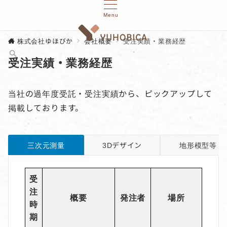
Menu
株式会社ゆほびか
会社概要
受注実績・業務経歴
受注実績・業務経歴
当社の過年度受託・受注実績から、ピックアップして
掲載しております。
三次元測量
3Dデザイン
地形模型等
受
注
概要
発注者
場所
時
期