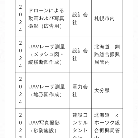
2
ドローンによる
0
設計会
動画および写真
札幌市内
2
社
撮影（広告用）
4
2
UAVレーザ測量
北海道 釧
0
設計会
（メッシュ図・
路総合振興
2
社
縦横断図作成）
局管内
4
2
0
UAVレーザ測量
電力会
大分県
2
（地形図作成）
社
4
2
建設コ
北海道 オ
0
UAV写真撮影
ンサル
ホーツク総
2
（砂防施設）
タント
合振興局管
3
会社
内