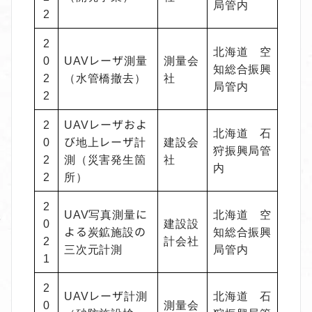
局管内
2
2
北海道 空
0
UAVレーザ測量
測量会
知総合振興
2
（水管橋撤去）
社
局管内
2
2
UAVレーザおよ
北海道 石
0
び地上レーザ計
建設会
狩振興局管
2
測（災害発生箇
社
内
2
所）
2
UAV写真測量に
北海道 空
0
建設設
よる炭鉱施設の
知総合振興
2
計会社
三次元計測
局管内
1
2
UAVレーザ計測
北海道 石
0
測量会