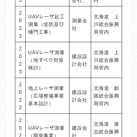
2
UAVレーザ起工
北海道 上
0
測量会
測量（堤防及び
川総合振興
2
社
樋門工事）
局管内
3
2
UAVレーザ測量
北海道 上
0
建設設
（地すべり対策
川総合振興
2
計会社
検討）
局管内
3
2
地上レーザ測量
北海道 釧
0
建設設
（広場整備事業
路総合振興
2
計会社
基本設計）
局管内
2
2
北海道 後
0
UAVレーザ測量
建設会
志総合振興
2
（開発事業）
社