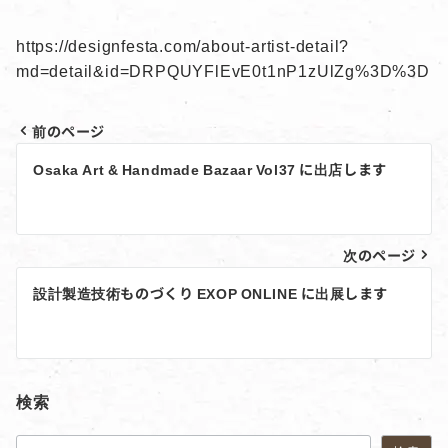
https://designfesta.com/about-artist-detail?
md=detail&id=DRPQUYFlEvE0t1nP1zUlZg%3D%3D
前のページ
投
Osaka Art & Handmade Bazaar Vol37 に出店します
稿
ナ
ビ
次のページ
ゲ
設計製造技術ものづくり EXOP ONLINE に出展します
ー
シ
ョ
検索
ン
検索