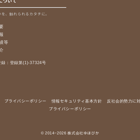
について
いを、触れられるカタチに。
要
報
績等
介
：登録第(1)-37324号
プライバシーポリシー
情報セキュリティ基本方針
反社会的勢力に
プライバシーポリシー
© 2014−2026
株式会社ゆほびか