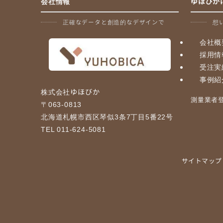
会社情報
ゆほびか
シ
正確なデータと創造的なデザインで
想
ョ
会社概
ン
採用情
受注実
事例紹
株式会社ゆほびか
測量業者登録
〒063-0813
北海道札幌市西区琴似3条7丁目5番22号
TEL 011-624-5081
サイトマップ