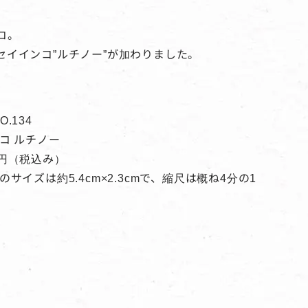
コ。
イインコ”ルチノー”が加わりました。
NO.134
コ ルチノー
00 円（税込み）
サイズは約5.4cm×2.3cmで、縮尺は概ね4分の1