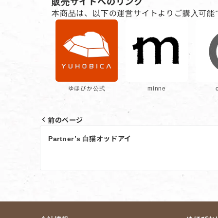
販売サイトへのリンク
本商品は、以下の運営サイトよりご購入可能
ゆほびか公式
minne
前のページ
投
Partner’s 白猫オッドアイ
稿
ナ
ビ
ゲ
ー