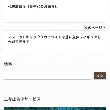
投
代表取締役社長交代のお知らせ
稿
ナ
ビ
次のページ
ゲ
マスコットキャラクタのイラストを基に立体フィギュアを
作成できます
ー
シ
ョ
検索
ン
検索
検索
主な提供中サービス