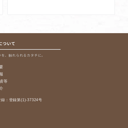
について
いを、触れられるカタチに。
要
報
績等
介
：登録第(1)-37324号