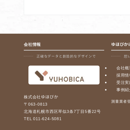
稿
ナ
ビ
ゲ
ー
会社情報
ゆほびか
シ
正確なデータと創造的なデザインで
想
ョ
会社概
ン
採用情
受注実
事例紹
株式会社ゆほびか
測量業者登録
〒063-0813
北海道札幌市西区琴似3条7丁目5番22号
TEL 011-624-5081