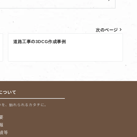
次のページ
道路工事の3DCG作成事例
について
いを、触れられるカタチに。
要
報
績等