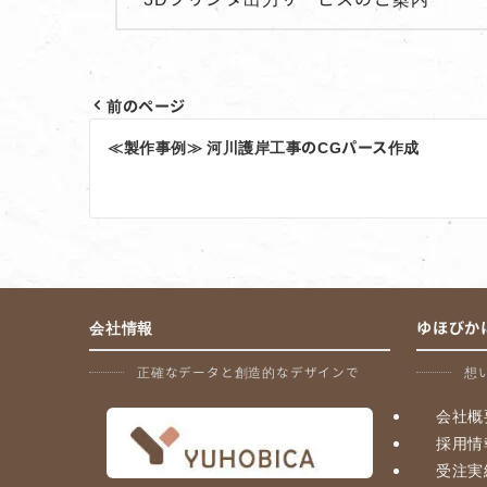
前のページ
投
≪製作事例≫ 河川護岸工事のCGパース作成
稿
ナ
ビ
ゲ
ー
会社情報
ゆほびか
シ
正確なデータと創造的なデザインで
想
ョ
会社概
ン
採用情
受注実