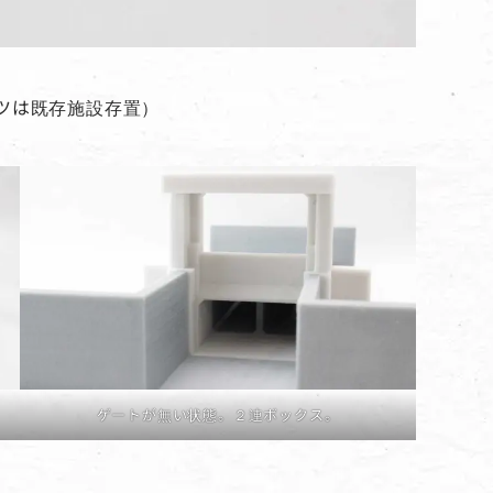
ツは既存施設存置）
ゲートが無い状態。２連ボックス。